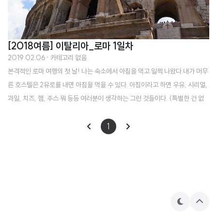
[2018여름] 이탈리아_로마 1일차
2019.02.06
· 카테고리 없음
본격적인 로마 여행의 첫 날! 나는 숙소에서 아침을 먹고 일찍 나왔다.내가 머무
른 호스텔은 2유로를 내면 아침을 먹을 수 있다. 아침이라고 하면 우유, 시리얼,
과일, 치즈, 햄, 주스 뭐 등등 여러분이 생각하는 그런 것들이다. (특별한 건 없
었다.) 아침은 7시부터 먹을 수 있어서 거의 맞춰서 가서 먹었던 것 같다. 왜냐하
면 이 날은 스케줄이 꽤 빡빡했기 때문이다 ㅎㅎ아침을 먹고 나는 포로 로마노
1
로 향했다. 대중교통을 탈 수도 있었는데, 그냥 로마를 느껴보고 싶어서 걸어서
가기로 했다. 엄청 멀지는 않은 거리었다. 로마에서 가장 유명한 유적지를 꼽으
라면 열에 아홉 명은 '콜로세움'이라고 대답을 할 것이다. 그 콜로세움과 '포로
로마노'라는 과거 로마 시대의 정치, 경제의 중심지이자 현재는 유명한 관광지..
테
상
마
단