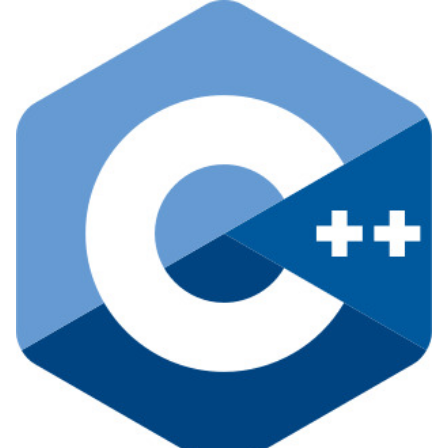
{ public: Vector(const Vector& other); private: int mX; int mY; }; // V
ector.cpp Vector::Vector(const Vector& other) : mX(other.mX) , my
(other.mY) { } 같은 클래스에 속한 다른 개체를 이용하여 새로운 개체를 초기
화한다. 코드에 기본 생성자가 없을 경우 컴파일러가 자동으로 기본 생성자를
만들어 주는 특성이 있다고 했었는데, 복사 생성자도 마찬가지..