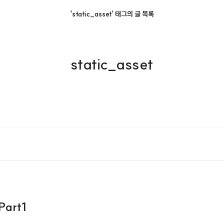
'static_asset' 태그의 글 목록
static_asset
Part1