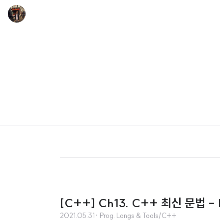
[C++] Ch13. C++ 최신 문법 - 
2021.05.31
· Prog. Langs & Tools/C++