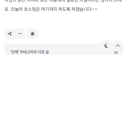
사업가 뿐만 아니라 모든 사람에게 필요한 자질이라는 생각이 드네
요. 오늘의 포스팅은 여기까지 하도록 하겠습니다~~
구
독
하
기
테
상
'전체' 카테고리의 다른 글
마
단
으
[Vingle] 나와 관심사가 비슷한 사람들과 소통한다(문지원 대표)
로
[Stayes] 외국인도 이제 한국에서 편하게 집을 구할 수 있다(이병현 대표)
[패스트트랙아시아] 겸손함을 유지하라 (박지웅 대표)
[크레이터, 111%] 작게 시작해서 작게 성공하라 (김강안 대표)
DevOwen
안녕하세요. 사진과 철학에 관심이 많은 웹 프론트엔드 개발자
오원종입니다. 시간이 지나도 꾸준히 읽힐 수 있는 글을 쓰고 싶