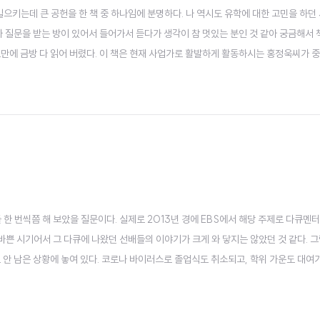
키는데 큰 공헌을 한 책 중 하나임에 분명하다. 나 역시도 유학에 대한 고민을 하던 
가 질문을 받는 방이 있어서 들어가서 듣다가 생각이 참 멋있는 분인 것 같아 궁금해서 
정도만에 금방 다 읽어 버렸다. 이 책은 현재 사업가로 활발하게 활동하시는 홍정욱씨가 
 도전들, 그리고 성취들에 대해 이야기하는 책이다. J. F. 케네디를 동경하며 그 분
하고 후회없..
 한 번씩쯤 해 보았을 질문이다. 실제로 2013년 경에 EBS에서 해당 주제로 다큐멘
 바쁜 시기어서 그 다큐에 나왔던 선배들의 이야기가 크게 와 닿지는 않았던 것 같다. 
도 안 남은 상황에 놓여 있다. 코로나 바이러스로 졸업식도 취소되고, 학위 가운도 대여
견한 우리가 대학을 가는 의미에 대해 끄적여 보고자 한다. 지극히 주관적인 내 생각이다
잘 모..