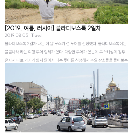
[2019, 여름, 러시아] 블라디보스톡 2일차
2019.08.03
· Travel
블라디보스톡 2일차 나는 이 날 루스키 섬 투어를 신청했다. 블라디보스톡에는
불곰나라 라는 여행 투어 업체가 있다. 다양한 투어가 있는데 루스키섬의 경우
혼자서 따로 가기가 쉽지 않아서 나는 투어를 신청해서 주요 장소들을 돌아보는
쪽으로 선택을 했다. 아침 10시 집합, 오후 4시 해산. 비용은 $50(식사는 별
도) 루스키 섬은 블라디보스톡에서 차로 40분 정도 남쪽으로 가면 나오는 섬이
다. 우리는 여기에서 트레킹을 한 2~3시간 정도 했던 것 같다. 그렇게 힘들지는
않았다. 중간중간 가이드가 여행 꿀팁도 주고 쉬면서 사진도 찍어주면서 갔기
때문에 체력적으로 부담이 되지는 않았다. 나는 토비지나 곶이 가장 인상적이었
는데 루스키 섬 남부에 있다. 여기는 낭떠러지에 난간이 없다. 그래서 되게 위험
하다. 여기..