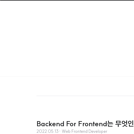
Backend For Frontend는 무엇
2022.05.13
· Web Frontend Developer