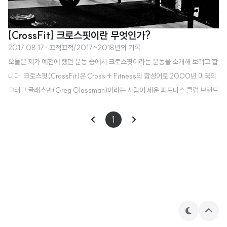
[CrossFit] 크로스핏이란 무엇인가?
2017.08.17
· 끄적끄적/2017~2018년의 기록
오늘은 제가 예전에 했던 운동 중에서 크로스핏이라는 운동을 소개해 보려고 합
니다. 크로스핏(CrossFit)은 Cross + Fitness의 합성어로 2000년 미국의
그래그 글래스먼(Greg Glassman)이라는 사람이 세운 피트니스 클럽 브랜드
입니다. 글래스먼은 크로스핏 헌장(Crossfit Foundation)에서 크로스핏을 다
음과 같이 정의하였습니다. 크로스핏은 어느 한 분야에 특화된 피트니스 프로그
1
램이 아니다. 10가지 영역의 육체능력을 골고루 극대화하려는 시도이다. 이 열
가지 능력에는 심폐지구력, 최대근력, 유연성, 협응력, 민첩성, 균형감각, 정확
성, 파워, 스태미너, 속도가 들어간다. 여기에서 언급한 10가지 능력을 기르기
위해 "지속적이고 다양한 고강도 기능성 운동"을 요구하고 있어요...
테
상
마
단