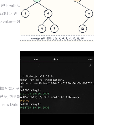
. with C
노트입니다. 먼
value는 정
se를 반환합니
고서를 만들기 위
한 뒤, 하루를
new Date