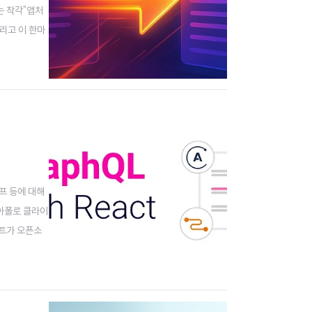
는 착각"앱처
리고 이 한마
리스 CMS와
오프 등에 대해
 아폴로 클라이
젝트가 오픈소
출시했다. 아폴