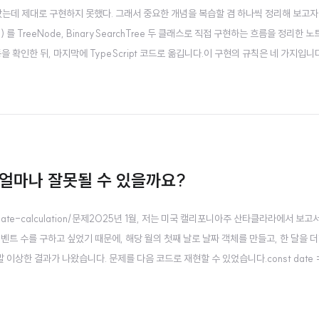
받았는데 제대로 구현하지 못했다. 그래서 중요한 개념을 복습할 겸 하나씩 정리해 보고자 한다
ST) 를 TreeNode, BinarySearchTree 두 클래스로 직접 구현하는 흐름을 정리한 
확인한 뒤, 마지막에 TypeScript 코드로 옮깁니다.이 구현의 규칙은 네 가지입니다.
니다.한 노드의 오른쪽 서브트리에는 더 큰 값만 둡니다.중복 값은 삽입하지 않고 fal
은 얼마나 잘못될 수 있을까요?
script-date-calculation/문제2025년 1월, 저는 미국 캘리포니아주 산타클라라에서 보
트 수를 구하고 싶었기 때문에, 해당 월의 첫째 날로 날짜 객체를 만들고, 한 달을 더
상한 결과가 나왔습니다. 문제를 다음 코드로 재현할 수 있었습니다.const date = 
g();// => "2024-01-01T00:00:00.000Z" as expecteddate.setMon..