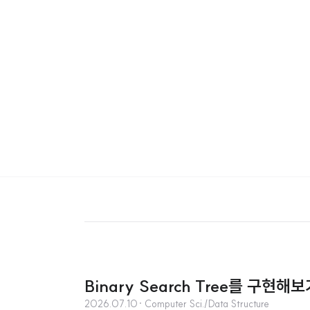
Binary Search Tree를 구현해보기
2026.07.10
· Computer Sci./Data Structure