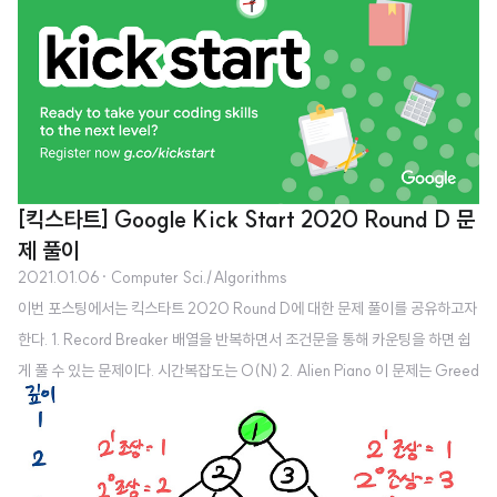
있다면 전체 매칭 수를 늘릴 수 있다는 점이다.이 문제에서 남학생과 여학생은
자연스럽게 두 그룹으로 나뉜다.왼쪽 그룹: 남학생오른쪽 그룹: 여학생grid[i]
[j] === 1: i번 남학생이 j번 여학생을 초대할 수 있음따라서 문제는 "가능한 초
대 관계들 중 서로 겹치지 않게 최대 몇 쌍을 만들 수 있는가?"로 바뀐다.1. 접근
: 문제를 단순화 하기문제에서는 m x..
[킥스타트] Google Kick Start 2020 Round D 문
제 풀이
2021.01.06
· Computer Sci./Algorithms
이번 포스팅에서는 킥스타트 2020 Round D에 대한 문제 풀이를 공유하고자
한다. 1. Record Breaker 배열을 반복하면서 조건문을 통해 카운팅을 하면 쉽
게 풀 수 있는 문제이다. 시간복잡도는 O(N) 2. Alien Piano 이 문제는 Greed
y 알고리즘을 사용해서 풀었다. 먼저 배열을 통해 각각의 note의 pitch를 받아
서 채워준다. 이 때 연속해서 같은 값이 나오게 되면 같은 alien piano key를 사
용하게 되므로 배열에 넣어주지 않아도 된다. 이렇게 배열을 넣어 주었을 때 만
약 다음과 같이 배열이 생겼다고 가정해 보자. 이 때는 연속해서 두 숫자가 같은