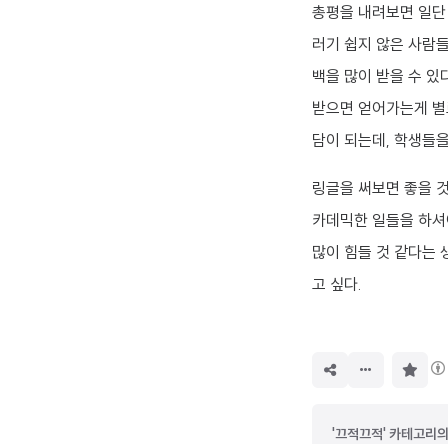
총평을 내려보면 일
러기 쉽지 않은 사람
백을 많이 받을 수 있
받으면 얻어가는게 별로
담이 되는데, 학생들을
링글을 써보면 좋을 것
카데믹한 일들을 하셔야
많이 힘들 것 같다는 
고 싶다.
구
독
하
기
'끄적끄적' 카테고리의