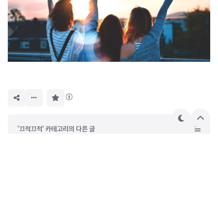
구
독
하
기
테
상
'끄적끄적' 카테고리의 다른 글
마
단
으
왜 우리는 대학에 가는가
로
[링글] 영어 스피킹 연습을 하고 싶다면?
2019 아식스 서울신문 하프마라톤 뒤늦은 후기
어느 순간 바쁘게 사는 것에 익숙해져 있었다.