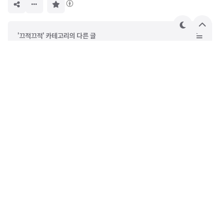
구
독
하
기
테
상
'끄적끄적' 카테고리의 다른 글
마
단
으
[블로그 프로젝트] #1. 기능 명세 및 기술 스택 정하기
로
새로운 블로그 만들기 프로젝트
나는 어쩌다 프로그래밍을 시작하게 되었나
2주간 부산 워케이션을 다녀왔습니다.
DevOwen
안녕하세요. 사진과 철학에 관심이 많은 웹 프론트엔드 개발자
오원종입니다. 시간이 지나도 꾸준히 읽힐 수 있는 글을 쓰고 싶
습니다. 재미있는 일만 하면서 살고 있는 사람입니다.