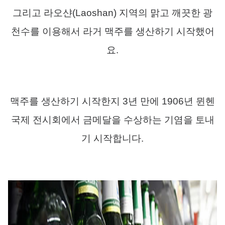
그리고 라오샨
(Laoshan)
지역의 맑고 깨끗한 광
천수를 이용해서 라거 맥주를 생산하기 시작했어
요
.
맥주를 생산하기 시작한지
3
년 만에
1906
년 뮌헨
국제 전시회에서 금메달을 수상하는 기염을 토내
기 시작합니다
.