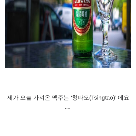
제가 오늘 가져온 맥주는
‘
칭따오
(Tsingtao)’ 에요
~~