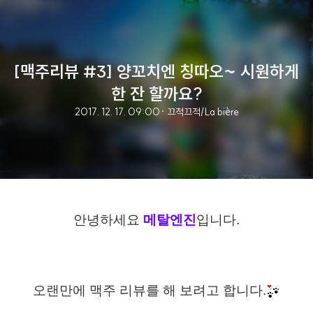
[맥주리뷰 #3] 양꼬치엔 칭따오~ 시원하게
한 잔 할까요?
2017. 12. 17. 09:00
· 끄적끄적/La bière
안녕하세요
메탈엔진
입니다
.
오랜만에 맥주 리뷰를 해 보려고 합니다
.