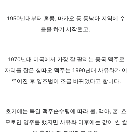
1950
년대부터 홍콩
,
마카오 등 동남아 지역에 수
출을 하기 시작했고
,
1970
년대 미국에서 가장 잘 팔리는 중국 맥주로
자리를 잡은 칭따오 맥주는
1990
년대 사유화가 이
루어진 후 양조법이 조금 바뀌었다고 합니다
.
초기에는 독일 맥주순수령에 따라 물
,
맥아
,
홉
,
효
모로만 양주를 했지만 사유화 이후에는 값이 싼 쌀