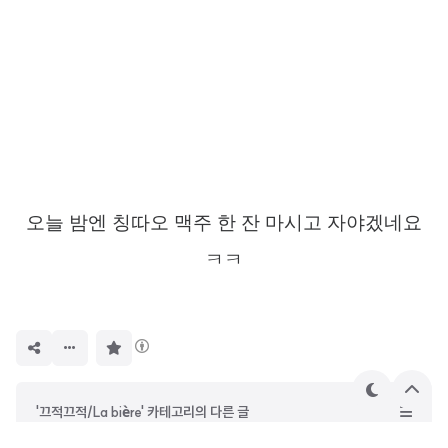
오늘 밤엔 칭따오 맥주 한 잔 마시고 자야겠네요
ㅋㅋ
구
독
하
기
테
상
'끄적끄적/La bière' 카테고리의 다른 글
마
단
으