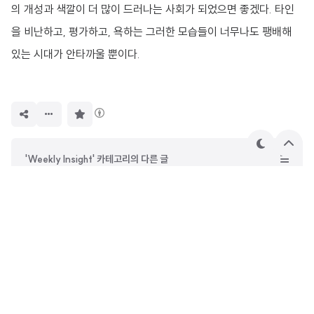
의 개성과 색깔이 더 많이 드러나는 사회가 되었으면 좋겠다. 타인
을 비난하고, 평가하고, 욕하는 그러한 모습들이 너무나도 팽배해
있는 시대가 안타까울 뿐이다.
구
독
하
기
테
상
'Weekly Insight' 카테고리의 다른 글
마
단
으
위클리 인사이트 By 오웬 (Y26W31)
로
위클리 인사이트 By 오웬 (Y26W28)
위클리 인사이트 By 오웬 (Y26W26)
위클리 인사이트 By 오웬 (Y26W25)
DevOwen