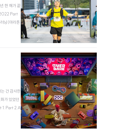
년 한 해가 끝
22 Part
사관계러닝(마라톤
오로 이직했
다는 건 감사한
변화가 있었던
 Part 2.A
 있고, 대부분