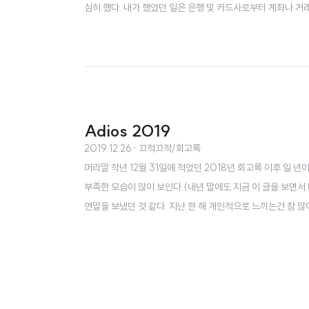
심히 했다. 내가 했었던 일은 은행 및 카드사로부터 계좌나 거
개발 및 유지보수 였다. 쉽게 설명하면 고객들이 직접 일일이 해야 
화를 시켜주는 것이다. 신..
Adios 2019
2019.12.26
· 끄적끄적/회고록
머리말 작년 12월 31일에 적었던 2018년 회고록 이후 일 년
부족한 모습이 많이 보인다.(내년 말에도 지금 이 글을 보면서
연말을 보냈던 것 같다. 지난 한 해 개인적으로 느끼는건 참 
프트웨어 개발자이다. 그동안 내가 해왔던 기록을 적으며 자아
이나마 도움이 되기를 바라는 마음을 담아서 2019년 회고록을