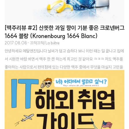
[맥주리뷰 #2] 산뜻한 과일 향이 기분 좋은 크로넨버그
1664 블랑 (Kronenbourg 1664 Blanc)
2017.08.08
· 끄적끄적/La bière
안녕하세요 메탈엔진입니다.날씨가 덥고 습하다 보니 이런 때는 일 끝나고 집에
서 시원한 바람 쐬면서 맥주 한 캔 하는게 최고인 것 같아요 ㅋㅋㅋ 저도 맥주를
좋아하는 사람으로서 편의점에 있는 다양한 맥주 중에서 무엇을 마실지 고민을
많이 합니다. 그래서 제가 마셔본 맥주 중에서 추천하고 싶은 맛있는 맥주들만
리뷰를 올리고 있고, 지난 시간 호가든에 이어 두 번째 맥주 리뷰를 시작해 보려
고 해요~~!오늘 소개할 맥주는 프랑스의 대표적인 밀맥주 입니다.크로넨버그
1664 블랑은 프랑스에서 가장 많이 팔리는 맥주로 연간 8,500만 리터를 생산
하며 세계 70개국으로 수출하고 있다고 합니다.(감이 잘 안 오네요 85,000,
000L...) 이름에 있는 1664는 이 맥주가 처음 스트라스부르(Strasbourg)
라..