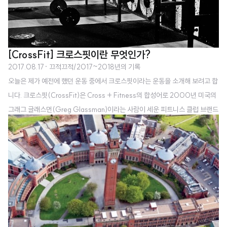
전아름 대표도 22살에 창업을 시작한 계기가 여느 20대 대학생들과 다르지 않
았던 것 같습니다. '문화'라는 컨텐츠를 가지고 돈을 벌 수 있을 것 같다고 생각
한 그녀는 공..
[CrossFit] 크로스핏이란 무엇인가?
2017.08.17
· 끄적끄적/2017~2018년의 기록
오늘은 제가 예전에 했던 운동 중에서 크로스핏이라는 운동을 소개해 보려고 합
니다. 크로스핏(CrossFit)은 Cross + Fitness의 합성어로 2000년 미국의
그래그 글래스먼(Greg Glassman)이라는 사람이 세운 피트니스 클럽 브랜드
입니다. 글래스먼은 크로스핏 헌장(Crossfit Foundation)에서 크로스핏을 다
음과 같이 정의하였습니다. 크로스핏은 어느 한 분야에 특화된 피트니스 프로그
램이 아니다. 10가지 영역의 육체능력을 골고루 극대화하려는 시도이다. 이 열
가지 능력에는 심폐지구력, 최대근력, 유연성, 협응력, 민첩성, 균형감각, 정확
성, 파워, 스태미너, 속도가 들어간다. 여기에서 언급한 10가지 능력을 기르기
위해 "지속적이고 다양한 고강도 기능성 운동"을 요구하고 있어요...