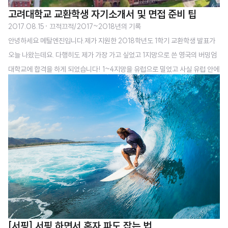
고려대학교 교환학생 자기소개서 및 면접 준비 팁
2017.08.15
· 끄적끄적/2017~2018년의 기록
안녕하세요 메탈엔진입니다.제가 지원한 2018학년도 1학기 교환학생 발표가
오늘 나왔는데요. 다행히도 제가 가장 가고 싶었고 1지망으로 쓴 영국의 버밍엄
대학교에 합격을 하게 되었습니다! 1~4지망을 유럽으로 밀었고 사실 유럽 안에
서만 결정이 나면 좋겠다고 생각을 했는데 다행히 제가 원하는 나라를 갈 수 있
게 되었어요! (IELTS를 준비한 보람이 있네요 ㅋㅋㅋ) 그래서 이제부터 내년
이맘때쯤 까지 교환학생을 준비하는 과정부터 영국 생활까지 쭉 포스팅을 하려
고 합니다. 그 첫 번째 시작은 바로 교환학생 지원할 때 자기소개서 및 면접을 준
비하는 것인데요. 저같은 경우는 학점이 그리 높은 편이 아닌데 (3.1점대...ㅋㅋ)
1지망 그리고 영국에 붙은 것으로 봐서 학점이 그리 큰 요소는 아닌 것 같습니다.
제..
[서핑] 서핑 하면서 혼자 파도 잡는 법