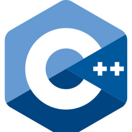
출할 때 적합하지가 않다. 따라서 nullptr가 등장하였다. nullptr는 null 포인터
상수이다. nullptr는 다음과 같이 사용할 수 있다. // Main.cpp Class* myCla
ss = new Class("COMP3200"); const Student* student = myClass
->GetStudent("Coco"); if (student != nullptr) { std::cout GetID()