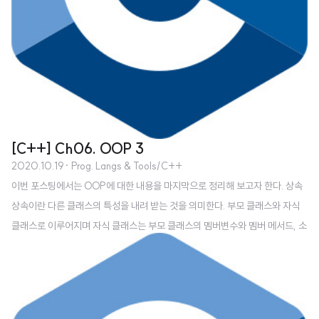
[C++] Ch06. OOP 3
2020.10.19
· Prog. Langs & Tools/C++
이번 포스팅에서는 OOP에 대한 내용을 마지막으로 정리해 보고자 한다. 상속
상속이란 다른 클래스의 특성을 내려 받는 것을 의미한다. 부모 클래스와 자식
클래스로 이루어지며 자식 클래스는 부모 클래스의 멤버변수와 멤버 메서드, 소
멸자를 가진다. 또한 자식 클래스는 멤버 변수 및 메서드를 추가할 수 있다. // A
nimal.h class Animal { public: Animal(int age); private: int mAge; };
// Cat.h class Cat : public Animal { public: Cat(int age, const char* n
ame); private: char* mName; }; // Cat.cpp Cat::Cat(int age, const c