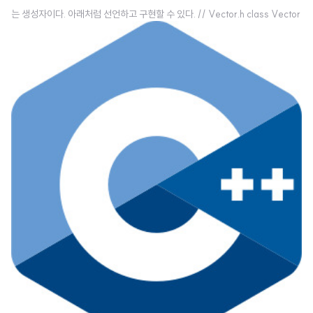
는 생성자이다. 아래처럼 선언하고 구현할 수 있다. // Vector.h class Vector
{ public: Vector(const Vector& other); private: int mX; int mY; }; // V
ector.cpp Vector::Vector(const Vector& other) : mX(other.mX) , my
(other.mY) { } 같은 클래스에 속한 다른 개체를 이용하여 새로운 개체를 초기
화한다. 코드에 기본 생성자가 없을 경우 컴파일러가 자동으로 기본 생성자를
만들어 주는 특성이 있다고 했었는데, 복사 생성자도 마찬가지..