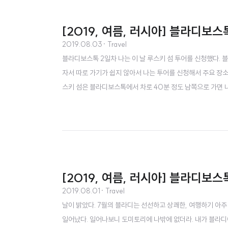
[2019, 여름, 러시아] 블라디보스
2019.08.03
· Travel
블라디보스톡 2일차 나는 이 날 루스키 섬 투어를 신청했다. 
자서 따로 가기가 쉽지 않아서 나는 투어를 신청해서 주요 장소들
스키 섬은 블라디보스톡에서 차로 40분 정도 남쪽으로 가면 나
중간중간 가이드가 여행 꿀팁도 주고 쉬면서 사진도 찍어주면
섬 남부에 있다. 여기는 낭떠러지에 난간이 없다. 그래서 되게 위
[2019, 여름, 러시아] 블라디보스
2019.08.01
· Travel
날이 밝았다. 7월의 블라디는 선선하고 상쾌한, 여행하기 아주
일어났다. 일어나보니 도미토리에 나밖에 없더라. 내가 블라디